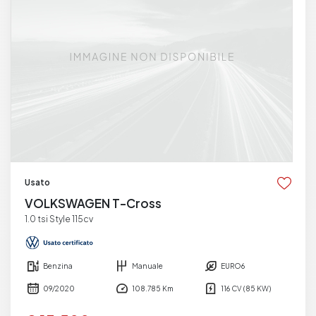
Usato
VOLKSWAGEN T-Cross
1.0 tsi Style 115cv
Benzina
Manuale
EURO6
09/2020
108.785 Km
116 CV (85 KW)