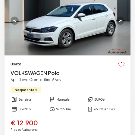
Usato
VOLKSWAGEN Polo
5p 1.0 evo Comfortline 65cv
Neopatentati
Benzina
Manuale
EURO6
03/2019
97.227 Km
65 CV (47 KW)
€ 12.900
Prezzo Autoarona