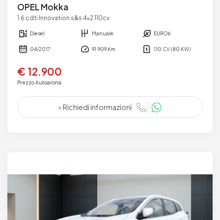
OPEL Mokka
1.6 cdti Innovation s&s 4x2 110cv
Diesel
Manuale
EURO6
04/2017
91.909 Km
110 CV (80 KW)
€ 12.900
Prezzo Autoarona
>
Richiedi informazioni