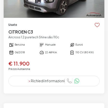
Usato
CITROEN C3
Aircross 1.2 puretech Shine s&s 110c
Benzina
Manuale
Euro 6
06/2018
22.469 Km
110 CV (80 KW)
€ 11.900
Prezzo Autoarona
>
Richiedi informazioni