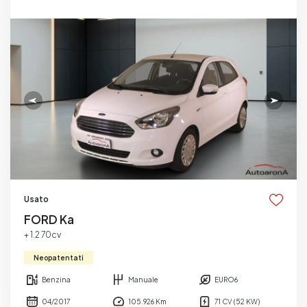
Usato
FORD Ka
+ 1.2 70cv
Neopatentati
Benzina
Manuale
EURO6
04/2017
105.926 Km
71 CV (52 KW)