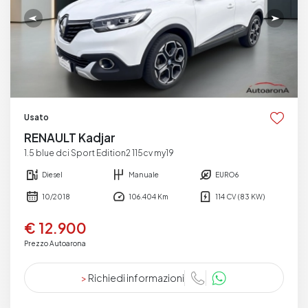
Usato
RENAULT Kadjar
1.5 blue dci Sport Edition2 115cv my19
Diesel
Manuale
EURO6
10/2018
106.404 Km
114 CV (83 KW)
€ 12.900
Prezzo Autoarona
>
Richiedi informazioni