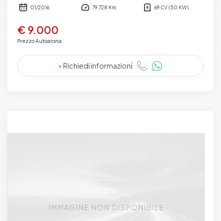
01/2016
79.728 Km
69 CV (50 KW)
€ 9.000
Prezzo Autoarona
>
Richiedi informazioni