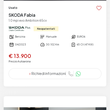
Usato
SKODA Fabia
1.0 mpi evo Ambition 65cv
Neopatentati
Benzina
Manuale
EURO6
04/2023
30.102 Km
65 CV (47 KW)
€ 13.900
Prezzo Autoarona
>
Richiedi informazioni