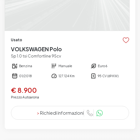
Usato
VOLKSWAGEN Polo
5p 1.0 tsi Comfortline 95cv
Benzina
Manuale
Euro 6
01/2018
127.124 Km
95 CV (69 KW)
€ 8.900
Prezzo Autoarona
>
Richiedi informazioni