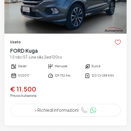
Usato
FORD Kuga
1.5 tdci ST-Line s&s 2wd 120cv
Diesel
Manuale
Euro 6
01/2017
129.752 Km
120 CV (88 KW)
€ 11.500
Prezzo Autoarona
>
Richiedi informazioni