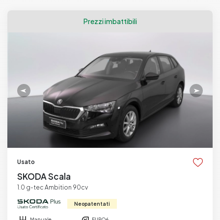
Prezzi imbattibili
Usato
SKODA Scala
1.0 g-tec Ambition 90cv
Neopatentati
Manuale
EURO6