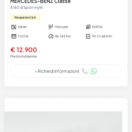
MERCEDES-BENZ Classe
A 160 d Sport my16
Neopatentati
Diesel
Manuale
EURO6
11/2016
86.343 Km
90 CV (66 KW)
€ 12.900
Prezzo Autoarona
>
Richiedi informazioni