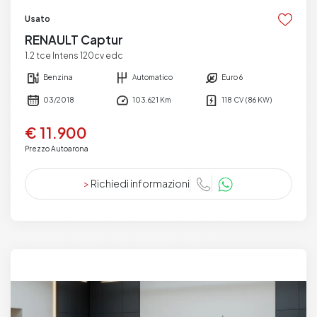
Usato
RENAULT Captur
1.2 tce Intens 120cv edc
Benzina
Automatico
Euro 6
03/2018
103.621 Km
118 CV (86 KW)
€ 11.900
Prezzo Autoarona
>
Richiedi informazioni