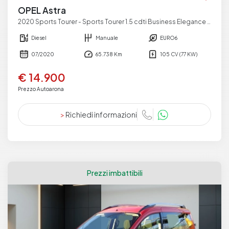
OPEL Astra
2020 Sports Tourer - Sports Tourer 1.5 cdti Business Elegance s&s 105cv
Diesel
Manuale
EURO6
07/2020
65.738 Km
105 CV (77 KW)
€ 14.900
Prezzo Autoarona
>
Richiedi informazioni
Prezzi imbattibili