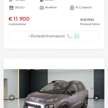
09/2021
89.649 Km
90 CV (66 KW)
€ 11.900
€ 12.900
In promozione
Prezzo di listino
>
Richiedi informazioni