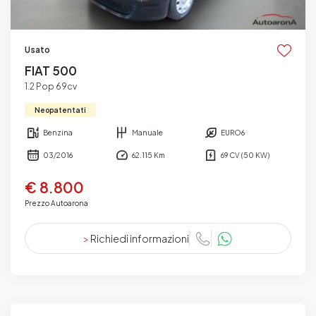
Usato
FIAT 500
1.2 Pop 69cv
Neopatentati
Benzina
Manuale
EURO6
03/2016
62.115 Km
69 CV (50 KW)
€ 8.800
Prezzo Autoarona
>
Richiedi informazioni