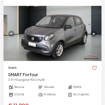
Usato
SMART Forfour
0.9 t Youngster 90cv my18
Benzina
Manuale
EURO6
07/2018
91.084 Km
90 CV (66 KW)