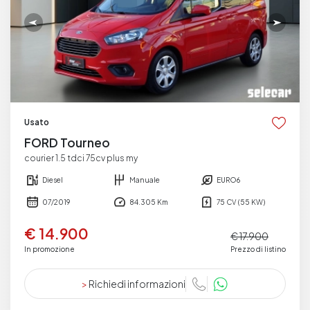
Usato
FORD Tourneo
courier 1.5 tdci 75cv plus my
Diesel
Manuale
EURO6
07/2019
84.305 Km
75 CV (55 KW)
€ 14.900
€ 17.900
In promozione
Prezzo di listino
>
Richiedi informazioni