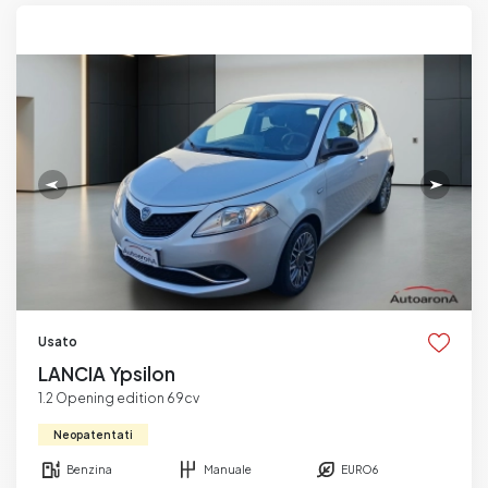
Usato
LANCIA Ypsilon
1.2 Opening edition 69cv
Neopatentati
Benzina
Manuale
EURO6