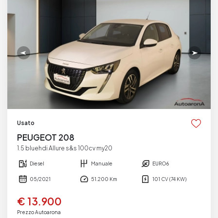
Usato
PEUGEOT 208
1.5 bluehdi Allure s&s 100cv my20
Diesel
Manuale
EURO6
05/2021
51.200 Km
101 CV (74 KW)
€ 13.900
Prezzo Autoarona