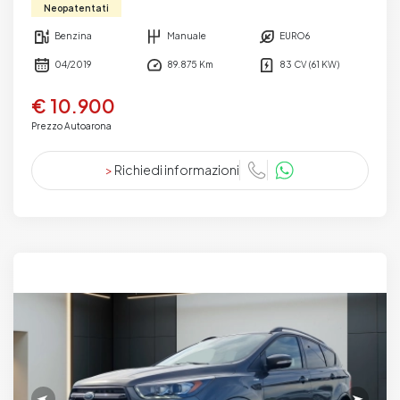
Neopatentati
Benzina
Manuale
EURO6
04/2019
89.875 Km
83 CV (61 KW)
€ 10.900
Prezzo Autoarona
>
Richiedi informazioni