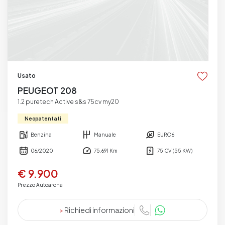
Usato
PEUGEOT 208
1.2 puretech Active s&s 75cv my20
Neopatentati
Benzina
Manuale
EURO6
06/2020
75.691 Km
75 CV (55 KW)
€ 9.900
Prezzo Autoarona
>
Richiedi informazioni