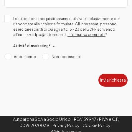
I dati personali acquisiti saranno utilizzati esclusivamente per
rispondere alla richiesta formulata. Gli Interessati possono
esercitare i diritti di cui agli artt. 15 - 23 del GDPR scrivendo
all’indirizzo dpo@autoarona.it.
Informativa completa
*
Attività di marketing*
Acconsento
Non acconsento
Invia richiesta
Autoarona SpA a Socio Unico - REA 139947 / P.IVA e C.F.
00982070039 -
Privacy Policy
-
Cookie Policy
-
Whistleblowing