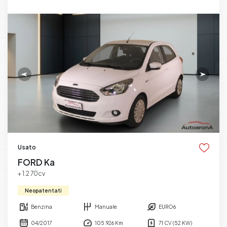
Usato
FORD Ka
+ 1.2 70cv
Neopatentati
Benzina
Manuale
EURO6
04/2017
105.926 Km
71 CV (52 KW)