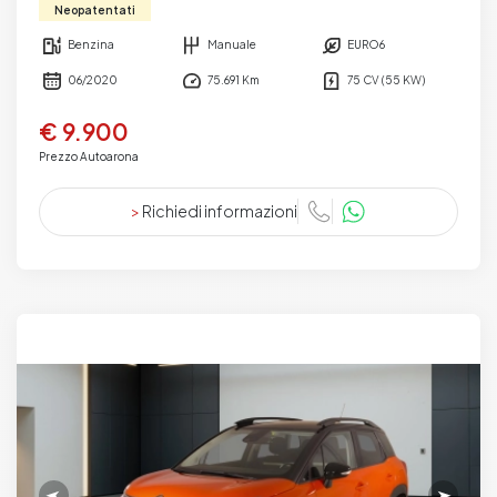
Neopatentati
Benzina
Manuale
EURO6
06/2020
75.691 Km
75 CV (55 KW)
€ 9.900
Prezzo Autoarona
>
Richiedi informazioni