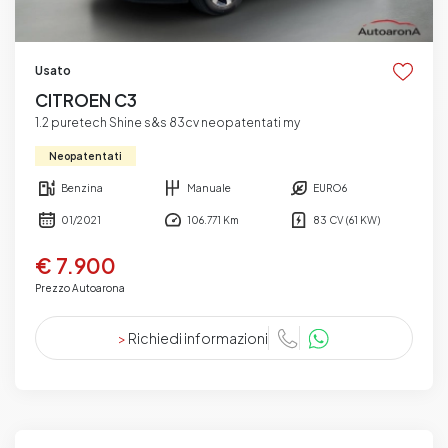
Usato
CITROEN C3
1.2 puretech Shine s&s 83cv neopatentati my
Neopatentati
Benzina
Manuale
EURO6
01/2021
106.771 Km
83 CV (61 KW)
€ 7.900
Prezzo Autoarona
>
Richiedi informazioni