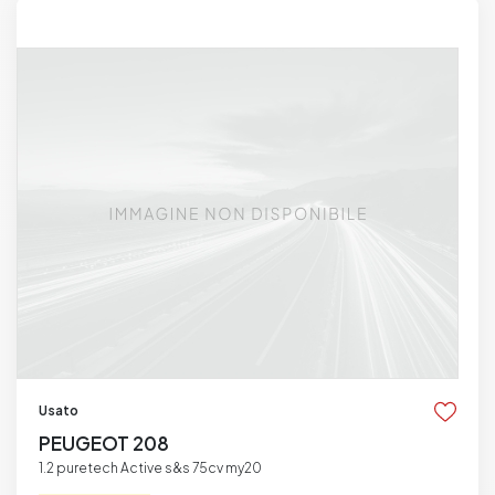
Usato
PEUGEOT 208
1.2 puretech Active s&s 75cv my20