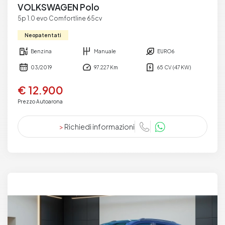
VOLKSWAGEN Polo
5p 1.0 evo Comfortline 65cv
Neopatentati
Benzina
Manuale
EURO6
03/2019
97.227 Km
65 CV (47 KW)
€ 12.900
Prezzo Autoarona
>
Richiedi informazioni