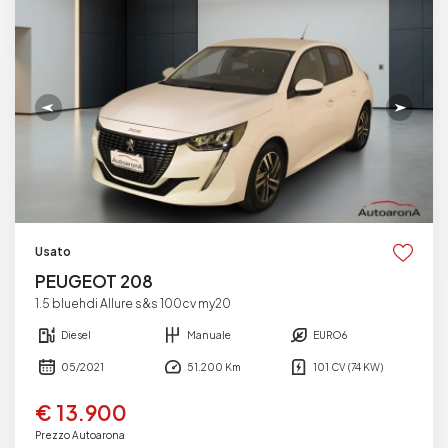
Usato
PEUGEOT 208
1.5 bluehdi Allure s&s 100cv my20
Diesel
Manuale
EURO6
05/2021
51.200 Km
101 CV (74 KW)
€ 13.900
Prezzo Autoarona