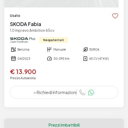
Usato
SKODA Fabia
1.0 mpi evo Ambition 65cv
Neopatentati
Benzina
Manuale
EURO6
04/2023
30.095 Km
65 CV (47 KW)
€ 13.900
Prezzo Autoarona
>
Richiedi informazioni
Prezzi imbattibili