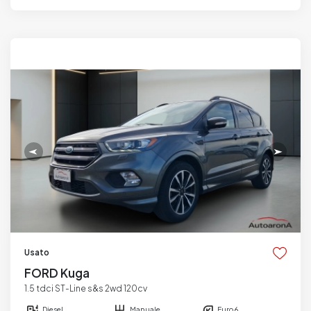
Usato
FORD Kuga
1.5 tdci ST-Line s&s 2wd 120cv
Diesel
Manuale
Euro 6