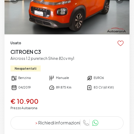
Usato
CITROEN C3
Aircross 1.2 puretech Shine 82cv my1
Neopatentati
Benzina
Manuale
EURO6
04/2019
89.875 Km
83 CV (61 KW)
€ 10.900
Prezzo Autoarona
>
Richiedi informazioni