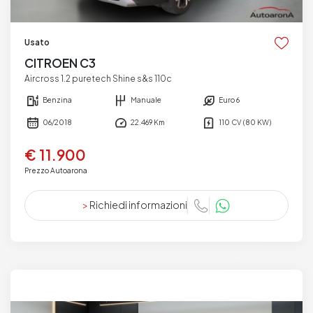
Usato
CITROEN C3
Aircross 1.2 puretech Shine s&s 110c
Benzina
Manuale
Euro 6
06/2018
22.469 Km
110 CV (80 KW)
€ 11.900
Prezzo Autoarona
>
Richiedi informazioni