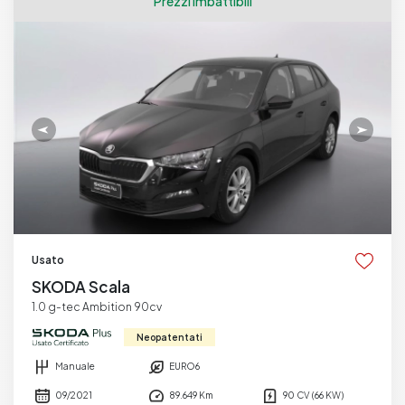
Prezzi imbattibili
Usato
SKODA Scala
1.0 g-tec Ambition 90cv
Neopatentati
Manuale
EURO6
09/2021
89.649 Km
90 CV (66 KW)