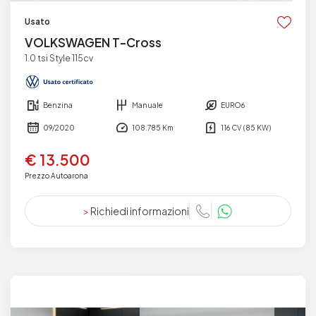
Usato
VOLKSWAGEN T-Cross
1.0 tsi Style 115cv
Benzina
Manuale
EURO6
09/2020
108.785 Km
116 CV (85 KW)
€ 13.500
Prezzo Autoarona
>
Richiedi informazioni