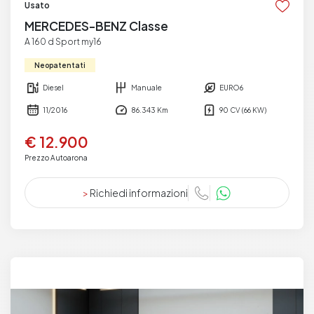
Usato
MERCEDES-BENZ Classe
A 160 d Sport my16
Neopatentati
Diesel
Manuale
EURO6
11/2016
86.343 Km
90 CV (66 KW)
€ 12.900
Prezzo Autoarona
>
Richiedi informazioni