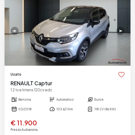
Usato
RENAULT Captur
1.2 tce Intens 120cv edc
Benzina
Automatico
Euro 6
03/2018
103.621 Km
118 CV (86 KW)
€ 11.900
Prezzo Autoarona