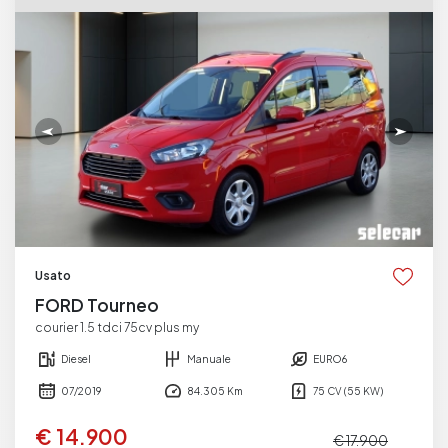
Usato
FORD Tourneo
courier 1.5 tdci 75cv plus my
Diesel
Manuale
EURO6
07/2019
84.305 Km
75 CV (55 KW)
€ 14.900
€ 17.900