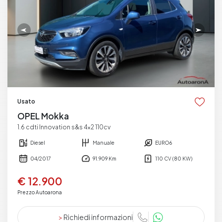
Usato
OPEL Mokka
1.6 cdti Innovation s&s 4x2 110cv
Diesel
Manuale
EURO6
04/2017
91.909 Km
110 CV (80 KW)
€ 12.900
Prezzo Autoarona
>
Richiedi informazioni