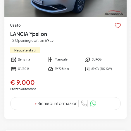
Usato
LANCIA Ypsilon
1.2 Opening edition 69cv
Neopatentati
Benzina
Manuale
EURO6
01/2016
79.728 Km
69 CV (50 KW)
€ 9.000
Prezzo Autoarona
>
Richiedi informazioni