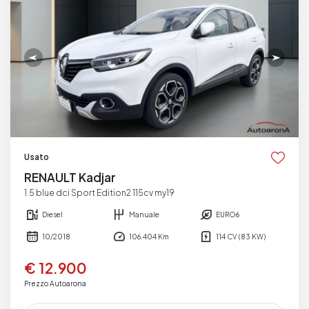
Usato
RENAULT Kadjar
1.5 blue dci Sport Edition2 115cv my19
Diesel
Manuale
EURO6
10/2018
106.404 Km
114 CV (83 KW)
€ 12.900
Prezzo Autoarona