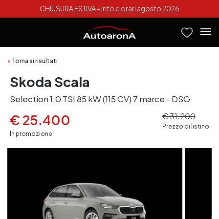
CHIUSURA ESTIVA - Info e orari agosto 2026
>
Torna ai risultati
Skoda Scala
Selection 1,0 TSI 85 kW (115 CV) 7 marce - DSG
€ 31.200
€ 25.400
Prezzo di listino
In promozione