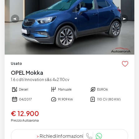
Usato
OPEL Mokka
1.6 cdti Innovation s&s 4x2 110cv
Diesel
Manuale
EURO6
04/2017
91.909 Km
110 CV (80 KW)
€ 12.900
Prezzo Autoarona
>
Richiedi informazioni