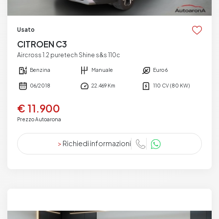
Usato
CITROEN C3
Aircross 1.2 puretech Shine s&s 110c
Benzina
Manuale
Euro 6
06/2018
22.469 Km
110 CV (80 KW)
€ 11.900
Prezzo Autoarona
>
Richiedi informazioni