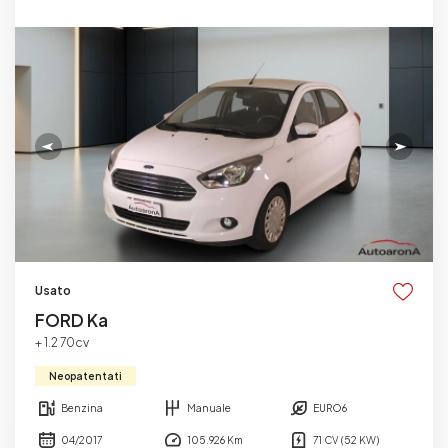
Usato
FORD Ka
+ 1.2 70cv
Neopatentati
Benzina
Manuale
EURO6
04/2017
105.926 Km
71 CV (52 KW)