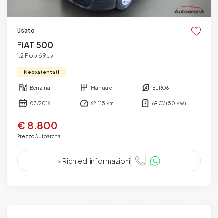
Usato
FIAT 500
1.2 Pop 69cv
Neopatentati
Benzina
Manuale
EURO6
03/2016
62.115 Km
69 CV (50 KW)
€ 8.800
Prezzo Autoarona
>
Richiedi informazioni