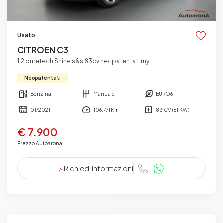
Usato
CITROEN C3
1.2 puretech Shine s&s 83cv neopatentati my
Neopatentati
Benzina
Manuale
EURO6
01/2021
106.771 Km
83 CV (61 KW)
€ 7.900
Prezzo Autoarona
>
Richiedi informazioni