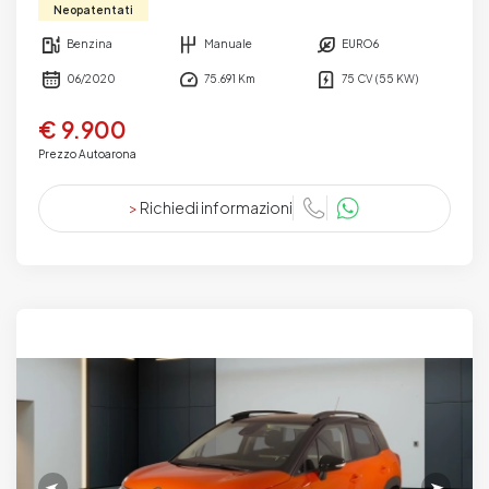
Neopatentati
Benzina
Manuale
EURO6
06/2020
75.691 Km
75 CV (55 KW)
€ 9.900
Prezzo Autoarona
>
Richiedi informazioni