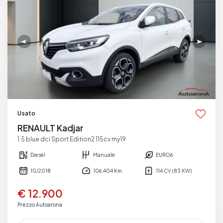
Usato
RENAULT Kadjar
1.5 blue dci Sport Edition2 115cv my19
Diesel
Manuale
EURO6
10/2018
106.404 Km
114 CV (83 KW)
€ 12.900
Prezzo Autoarona