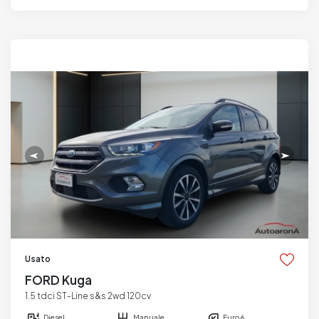
Usato
FORD Kuga
1.5 tdci ST-Line s&s 2wd 120cv
Diesel
Manuale
Euro 6