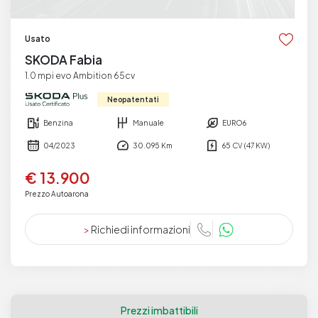
Usato
SKODA Fabia
1.0 mpi evo Ambition 65cv
Neopatentati
Benzina
Manuale
EURO6
04/2023
30.095 Km
65 CV (47 KW)
€ 13.900
Prezzo Autoarona
>
Richiedi informazioni
Prezzi imbattibili