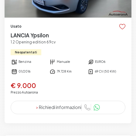
Usato
LANCIA Ypsilon
1.2 Opening edition 69cv
Neopatentati
Benzina
Manuale
EURO6
01/2016
79.728 Km
69 CV (50 KW)
€ 9.000
Prezzo Autoarona
>
Richiedi informazioni