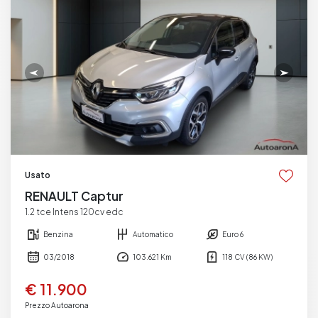
Usato
RENAULT Captur
1.2 tce Intens 120cv edc
Benzina
Automatico
Euro 6
03/2018
103.621 Km
118 CV (86 KW)
€ 11.900
Prezzo Autoarona