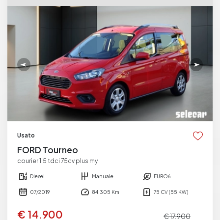
Usato
FORD Tourneo
courier 1.5 tdci 75cv plus my
Diesel
Manuale
EURO6
07/2019
84.305 Km
75 CV (55 KW)
€ 14.900
€ 17.900