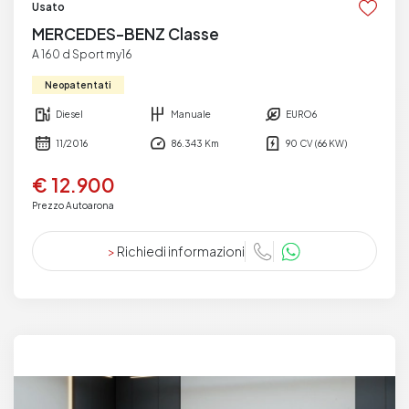
Usato
MERCEDES-BENZ Classe
A 160 d Sport my16
Neopatentati
Diesel
Manuale
EURO6
11/2016
86.343 Km
90 CV (66 KW)
€ 12.900
Prezzo Autoarona
>
Richiedi informazioni