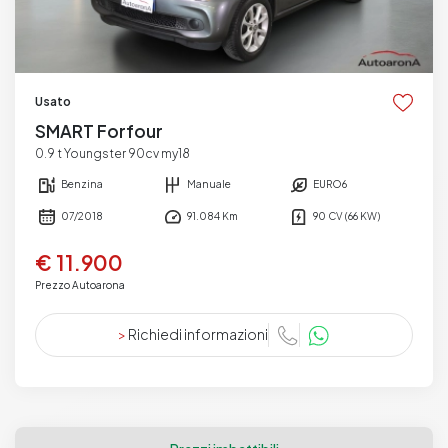
Usato
SMART Forfour
0.9 t Youngster 90cv my18
Benzina
Manuale
EURO6
07/2018
91.084 Km
90 CV (66 KW)
€ 11.900
Prezzo Autoarona
>
Richiedi informazioni