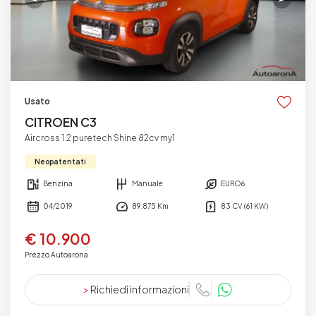
Usato
CITROEN C3
Aircross 1.2 puretech Shine 82cv my1
Neopatentati
Benzina
Manuale
EURO6
04/2019
89.875 Km
83 CV (61 KW)
€ 10.900
Prezzo Autoarona
>
Richiedi informazioni