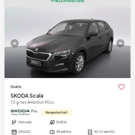
Prezzi imbattibili
Usato
SKODA Scala
1.0 g-tec Ambition 90cv
Neopatentati
Manuale
EURO6
09/2021
89.649 Km
90 CV (66 KW)