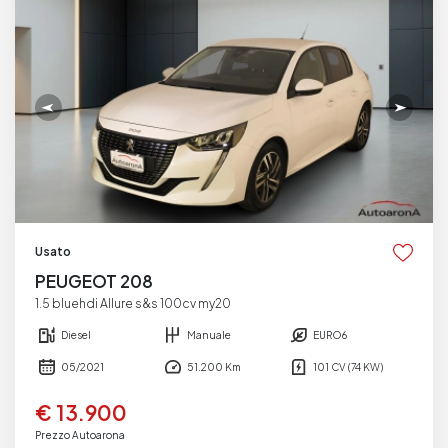
Usato
PEUGEOT 208
1.5 bluehdi Allure s&s 100cv my20
Diesel
Manuale
EURO6
05/2021
51.200 Km
101 CV (74 KW)
€ 13.900
Prezzo Autoarona