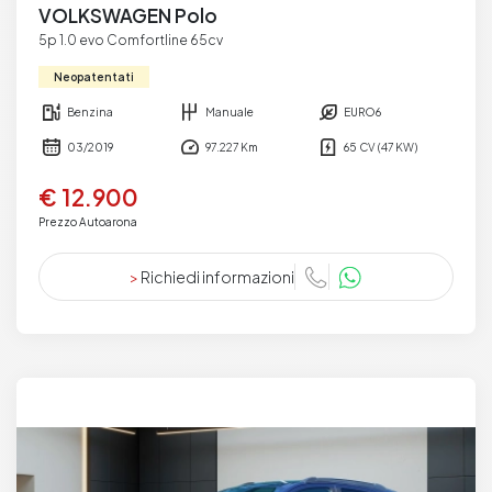
VOLKSWAGEN Polo
5p 1.0 evo Comfortline 65cv
Neopatentati
Benzina
Manuale
EURO6
03/2019
97.227 Km
65 CV (47 KW)
€ 12.900
Prezzo Autoarona
>
Richiedi informazioni