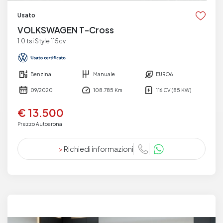
Usato
VOLKSWAGEN T-Cross
1.0 tsi Style 115cv
Benzina
Manuale
EURO6
09/2020
108.785 Km
116 CV (85 KW)
€ 13.500
Prezzo Autoarona
>
Richiedi informazioni