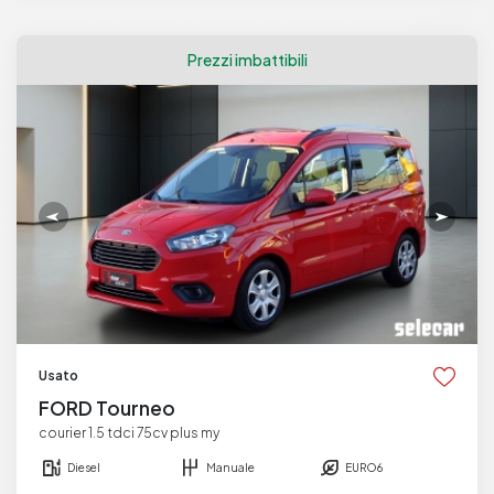
Prezzi imbattibili
Usato
FORD Tourneo
courier 1.5 tdci 75cv plus my
Diesel
Manuale
EURO6