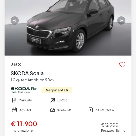
Usato
SKODA Scala
1.0 g-tec Ambition 90cv
Neopatentati
Manuale
EURO6
09/2021
89.649 Km
90 CV (66 KW)
€ 11.900
€ 12.900
In promozione
Prezzo di listino