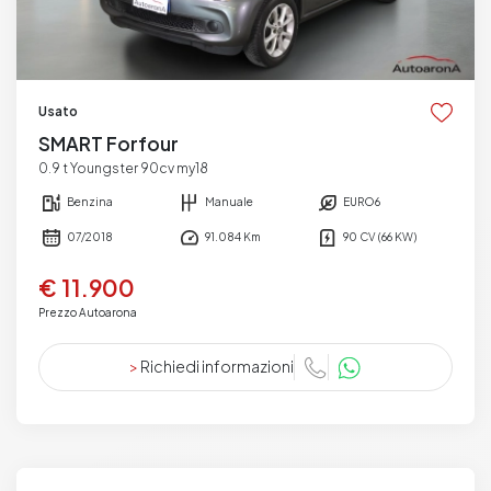
Usato
SMART Forfour
0.9 t Youngster 90cv my18
Benzina
Manuale
EURO6
07/2018
91.084 Km
90 CV (66 KW)
€ 11.900
Prezzo Autoarona
>
Richiedi informazioni