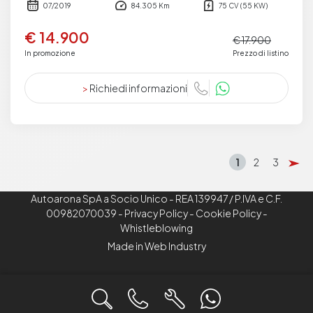
07/2019
84.305 Km
75 CV (55 KW)
€ 14.900
€ 17.900
In promozione
Prezzo di listino
>
Richiedi informazioni
1
2
3
Autoarona SpA a Socio Unico - REA 139947 / P.IVA e C.F.
00982070039 -
Privacy Policy
-
Cookie Policy
-
Whistleblowing
Made in Web Industry