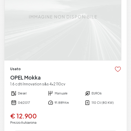
Usato
OPEL Mokka
1.6 cdti Innovation s&s 4x2 110cv
Diesel
Manuale
EURO6
04/2017
91.889 Km
110 CV (80 KW)
€ 12.900
Prezzo Autoarona