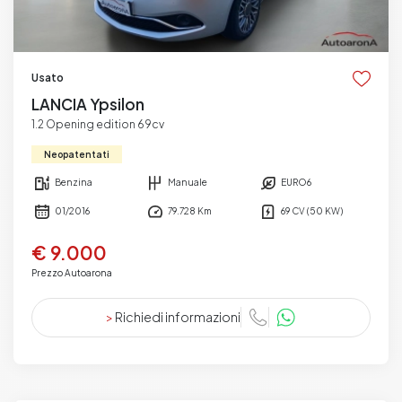
Usato
LANCIA Ypsilon
1.2 Opening edition 69cv
Neopatentati
Benzina
Manuale
EURO6
01/2016
79.728 Km
69 CV (50 KW)
€ 9.000
Prezzo Autoarona
>
Richiedi informazioni