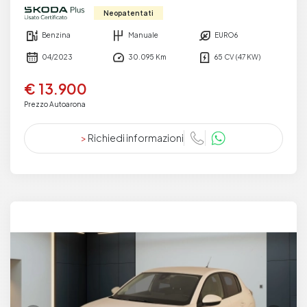
Neopatentati
Benzina
Manuale
EURO6
04/2023
30.095 Km
65 CV (47 KW)
€ 13.900
Prezzo Autoarona
>
Richiedi informazioni