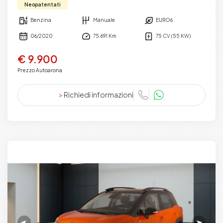
Neopatentati
Benzina
Manuale
EURO6
06/2020
75.691 Km
75 CV (55 KW)
€ 9.900
Prezzo Autoarona
>
Richiedi informazioni