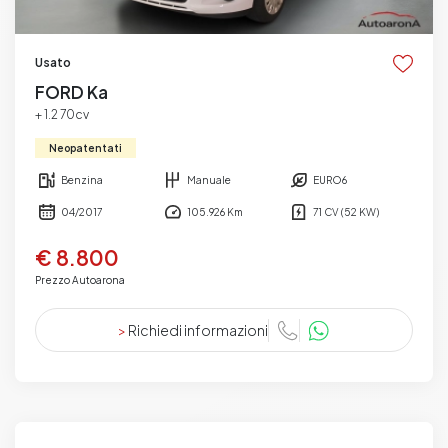
Usato
FORD Ka
+ 1.2 70cv
Neopatentati
Benzina
Manuale
EURO6
04/2017
105.926 Km
71 CV (52 KW)
€ 8.800
Prezzo Autoarona
>
Richiedi informazioni