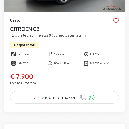
Usato
CITROEN C3
1.2 puretech Shine s&s 83cv neopatentati my
Neopatentati
Benzina
Manuale
EURO6
01/2021
106.771 Km
83 CV (61 KW)
€ 7.900
Prezzo Autoarona
>
Richiedi informazioni