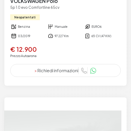
VOLKSWAGEN Polo
5p 1.0 evo Comfortline 65cv
Neopatentati
Benzina
Manuale
EURO6
03/2019
97.227 Km
65 CV (47 KW)
€ 12.900
Prezzo Autoarona
>
Richiedi informazioni