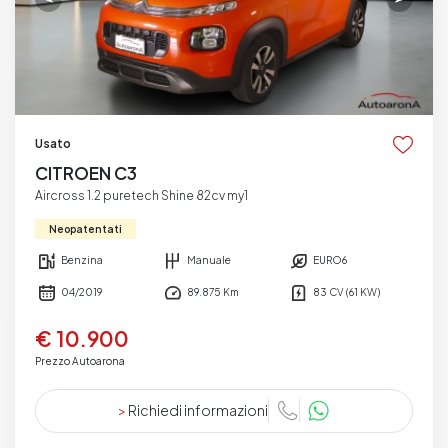
Usato
CITROEN C3
Aircross 1.2 puretech Shine 82cv my1
Neopatentati
Benzina
Manuale
EURO6
04/2019
89.875 Km
83 CV (61 KW)
€ 10.900
Prezzo Autoarona
>
Richiedi informazioni