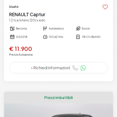
Usato
RENAULT Captur
1.2 tce Intens 120cv edc
Benzina
Automatico
Euro 6
03/2018
103.621 Km
118 CV (86 KW)
€ 11.900
Prezzo Autoarona
>
Richiedi informazioni
Prezzi imbattibili