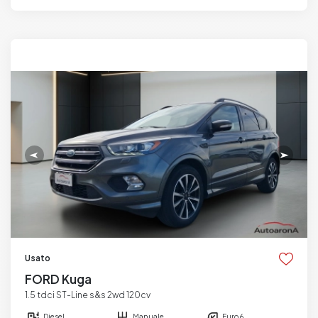
Usato
FORD Kuga
1.5 tdci ST-Line s&s 2wd 120cv
Diesel
Manuale
Euro 6