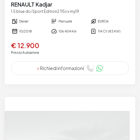
RENAULT Kadjar
1.5 blue dci Sport Edition2 115cv my19
Diesel
Manuale
EURO6
10/2018
106.404 Km
114 CV (83 KW)
€ 12.900
Prezzo Autoarona
>
Richiedi informazioni