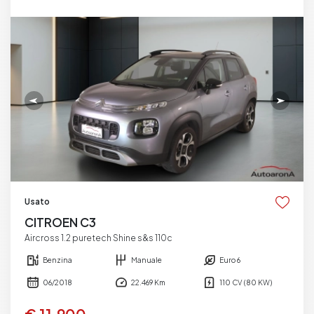
Usato
CITROEN C3
Aircross 1.2 puretech Shine s&s 110c
Benzina
Manuale
Euro 6
06/2018
22.469 Km
110 CV (80 KW)