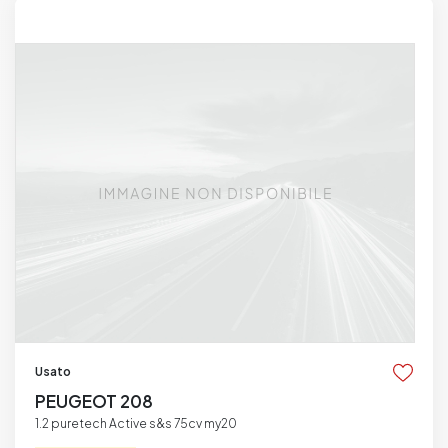
Usato
PEUGEOT 208
1.2 puretech Active s&s 75cv my20