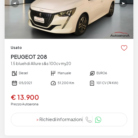
Usato
PEUGEOT 208
1.5 bluehdi Allure s&s 100cv my20
Diesel
Manuale
EURO6
05/2021
51.200 Km
101 CV (74 KW)
€ 13.900
Prezzo Autoarona
>
Richiedi informazioni