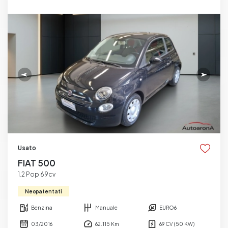
Usato
FIAT 500
1.2 Pop 69cv
Neopatentati
Benzina
Manuale
EURO6
03/2016
62.115 Km
69 CV (50 KW)