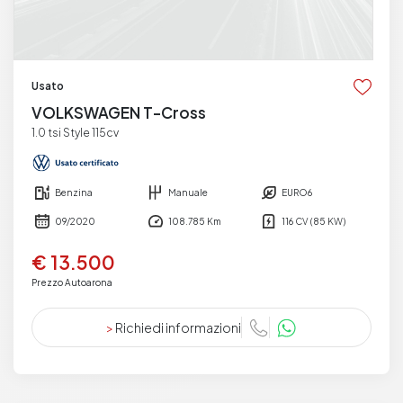
Usato
VOLKSWAGEN T-Cross
1.0 tsi Style 115cv
Benzina
Manuale
EURO6
09/2020
108.785 Km
116 CV (85 KW)
€ 13.500
Prezzo Autoarona
>
Richiedi informazioni