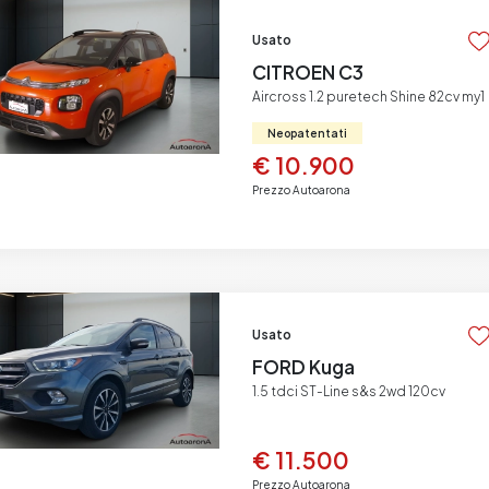
Usato
CITROEN C3
Aircross 1.2 puretech Shine 82cv my1
Neopatentati
€ 10.900
Prezzo Autoarona
Usato
FORD Kuga
1.5 tdci ST-Line s&s 2wd 120cv
€ 11.500
Prezzo Autoarona