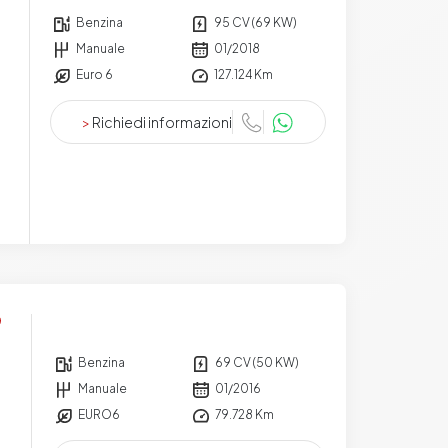
Benzina
95 CV (69 KW)
Manuale
01/2018
Euro 6
127.124 Km
>
Richiedi informazioni
Benzina
69 CV (50 KW)
Manuale
01/2016
EURO6
79.728 Km