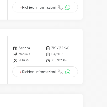
>
Richiedi informazioni
Benzina
71 CV (52 KW)
Manuale
04/2017
EURO6
105.926 Km
>
Richiedi informazioni