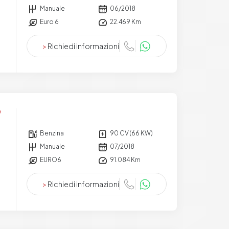
Manuale
06/2018
Euro 6
22.469 Km
>
Richiedi informazioni
Benzina
90 CV (66 KW)
Manuale
07/2018
EURO6
91.084 Km
>
Richiedi informazioni