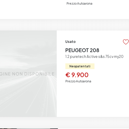
Prezzo Autoarona
Usato
PEUGEOT 208
1.2 puretech Active s&s 75cv my20
Neopatentati
€ 9.900
Prezzo Autoarona