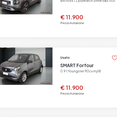
Aircross 1.2 puretech Shine s&s 110c
€ 11.900
Prezzo Autoarona
Usato
SMART Forfour
0.9 t Youngster 90cv my18
€ 11.900
Prezzo Autoarona