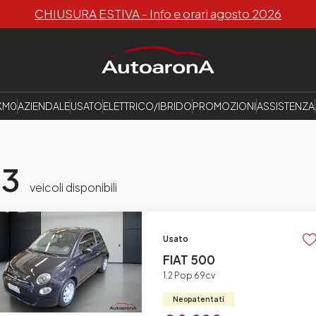
CHIUSURA ESTIVA - Info e orari agosto 2026
KM0
AZIENDALE
USATO
ELETTRICO/IBRIDO
PROMOZIONI
ASSISTENZA
63
veicoli disponibili
Usato
FIAT 500
1.2 Pop 69cv
Neopatentati