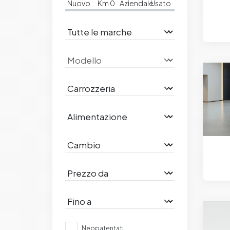
Nuovo
Km 0
Aziendale
Usato
Neopatentati