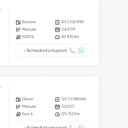
Benzina
83 CV (61 KW)
Manuale
04/2019
EURO6
89.875 Km
>
Richiedi informazioni
Diesel
120 CV (88 KW)
Manuale
01/2017
Euro 6
129.752 Km
>
Richiedi informazioni