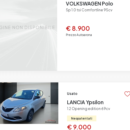
VOLKSWAGEN Polo
5p 1.0 tsi Comfortline 95cv
€ 8.900
Prezzo Autoarona
Usato
LANCIA Ypsilon
1.2 Opening edition 69cv
Neopatentati
€ 9.000