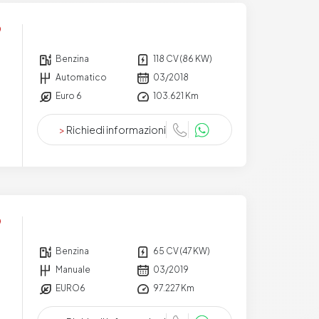
Benzina
118 CV (86 KW)
Automatico
03/2018
Euro 6
103.621 Km
>
Richiedi informazioni
Benzina
65 CV (47 KW)
Manuale
03/2019
EURO6
97.227 Km