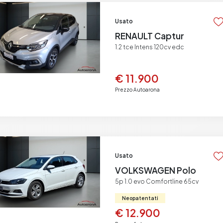
Usato
RENAULT Captur
1.2 tce Intens 120cv edc
€ 11.900
Prezzo Autoarona
Usato
VOLKSWAGEN Polo
5p 1.0 evo Comfortline 65cv
Neopatentati
€ 12.900