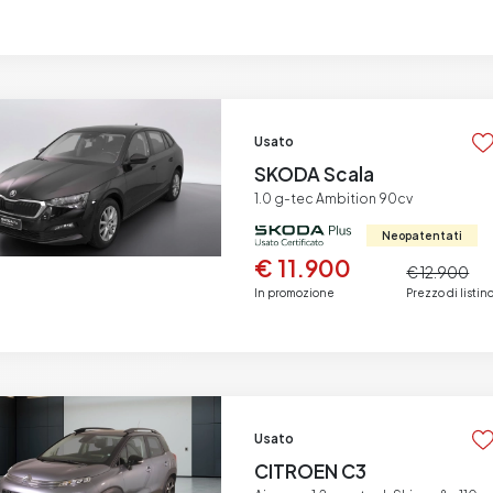
Usato
SKODA Scala
1.0 g-tec Ambition 90cv
Neopatentati
€ 11.900
€ 12.900
In promozione
Prezzo di listin
Usato
CITROEN C3