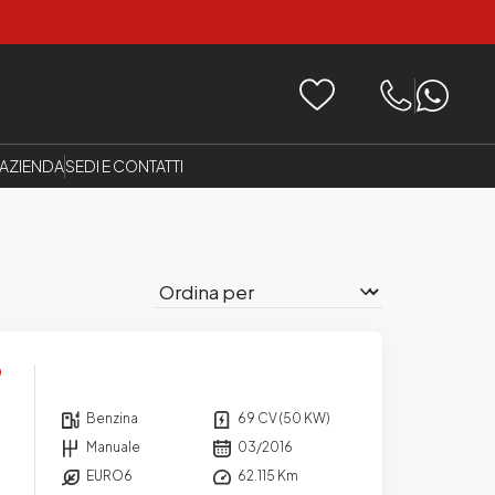
AZIENDA
SEDI E CONTATTI
Benzina
69 CV (50 KW)
Manuale
03/2016
EURO6
62.115 Km