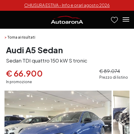
CHIUSURA ESTIVA - Info e orari agosto 2026
>
Torna ai risultati
Audi A5 Sedan
Sedan TDI quattro 150 kW S tronic
€ 89.074
€ 66.900
Prezzo di listino
In promozione