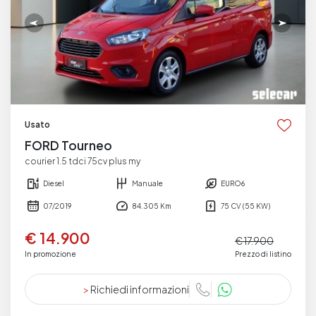
Usato
FORD Tourneo
courier 1.5 tdci 75cv plus my
Diesel
Manuale
EURO6
07/2019
84.305 Km
75 CV (55 KW)
€ 14.900
€ 17.900
In promozione
Prezzo di listino
>
Richiedi informazioni