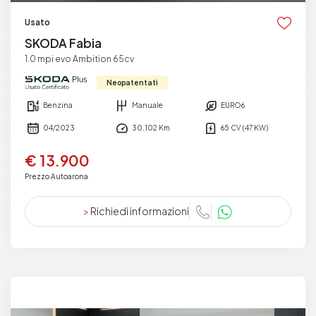
Usato
SKODA Fabia
1.0 mpi evo Ambition 65cv
Neopatentati
Benzina
Manuale
EURO6
04/2023
30.102 Km
65 CV (47 KW)
€ 13.900
Prezzo Autoarona
>
Richiedi informazioni