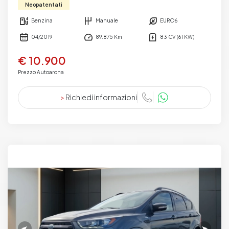
Neopatentati
Benzina
Manuale
EURO6
04/2019
89.875 Km
83 CV (61 KW)
€ 10.900
Prezzo Autoarona
>
Richiedi informazioni