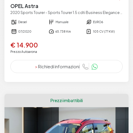
OPEL Astra
2020 Sports Tourer - Sports Tourer 1.5 cdti Business Elegance s&s 105cv
Diesel
Manuale
EURO6
07/2020
65.738 Km
105 CV (77 KW)
€ 14.900
Prezzo Autoarona
>
Richiedi informazioni
Prezzi imbattibili