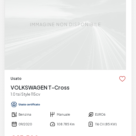
Usato
VOLKSWAGEN T-Cross
1.0 tsi Style 115cv
Benzina
Manuale
EURO6
09/2020
108.785 Km
116 CV (85 KW)