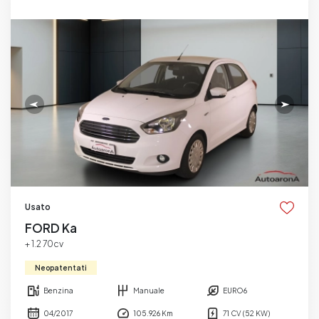
Usato
FORD Ka
+ 1.2 70cv
Neopatentati
Benzina
Manuale
EURO6
04/2017
105.926 Km
71 CV (52 KW)