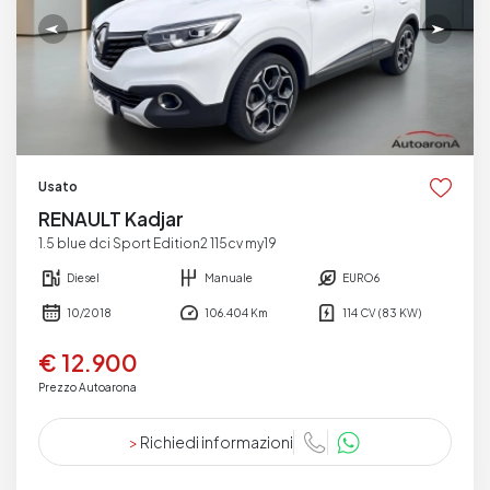
Usato
RENAULT Kadjar
1.5 blue dci Sport Edition2 115cv my19
Diesel
Manuale
EURO6
10/2018
106.404 Km
114 CV (83 KW)
€ 12.900
Prezzo Autoarona
>
Richiedi informazioni