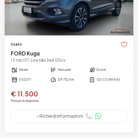
Usato
FORD Kuga
1.5 tdci ST-Line s&s 2wd 120cv
Diesel
Manuale
Euro 6
01/2017
129.752 Km
120 CV (88 KW)
€ 11.500
Prezzo Autoarona
>
Richiedi informazioni