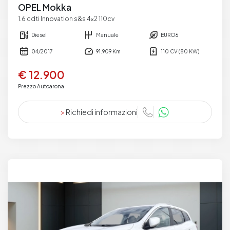
OPEL Mokka
1.6 cdti Innovation s&s 4x2 110cv
Diesel
Manuale
EURO6
04/2017
91.909 Km
110 CV (80 KW)
€ 12.900
Prezzo Autoarona
>
Richiedi informazioni