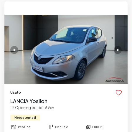
Usato
LANCIA Ypsilon
1.2 Opening edition 69cv
Neopatentati
Benzina
Manuale
EURO6