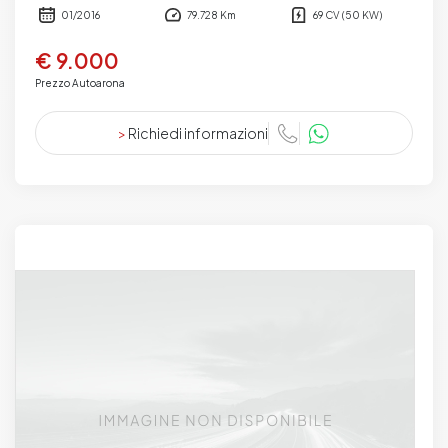
01/2016
79.728 Km
69 CV (50 KW)
€ 9.000
Prezzo Autoarona
>
Richiedi informazioni