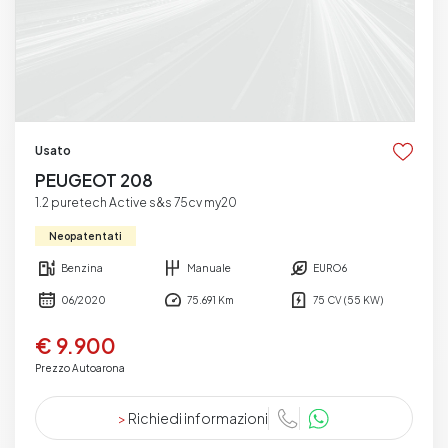
Usato
PEUGEOT 208
1.2 puretech Active s&s 75cv my20
Neopatentati
Benzina
Manuale
EURO6
06/2020
75.691 Km
75 CV (55 KW)
€ 9.900
Prezzo Autoarona
>
Richiedi informazioni