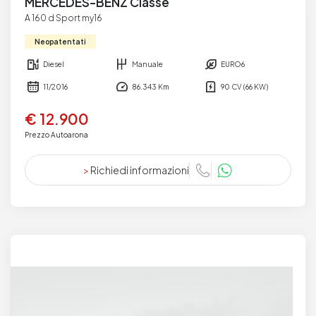
MERCEDES-BENZ Classe
A 160 d Sport my16
Neopatentati
Diesel
Manuale
EURO6
11/2016
86.343 Km
90 CV (66 KW)
€ 12.900
Prezzo Autoarona
>
Richiedi informazioni