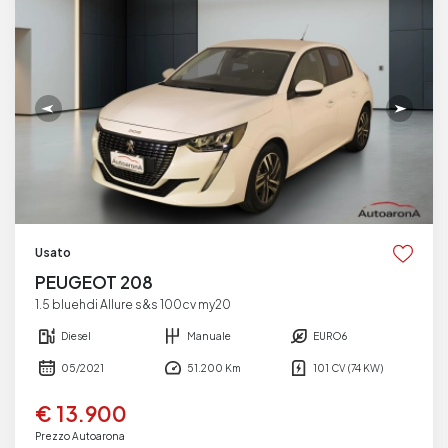
Usato
PEUGEOT 208
1.5 bluehdi Allure s&s 100cv my20
Diesel
Manuale
EURO6
05/2021
51.200 Km
101 CV (74 KW)
€ 13.900
Prezzo Autoarona