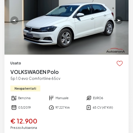
Usato
VOLKSWAGEN Polo
5p 1.0 evo Comfortline 65cv
Neopatentati
Benzina
Manuale
EURO6
03/2019
97.227 Km
65 CV (47 KW)
€ 12.900
Prezzo Autoarona