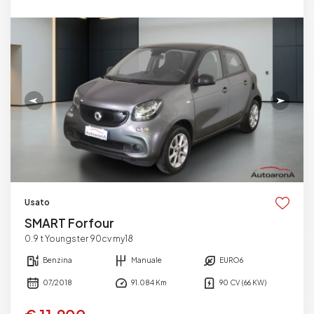
Usato
SMART Forfour
0.9 t Youngster 90cv my18
Benzina
Manuale
EURO6
07/2018
91.084 Km
90 CV (66 KW)