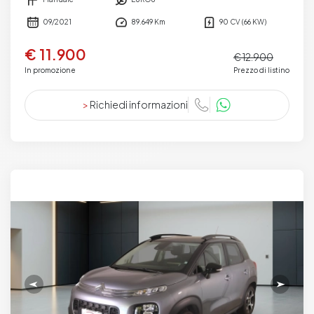
09/2021
89.649 Km
90 CV (66 KW)
€ 11.900
€ 12.900
In promozione
Prezzo di listino
>
Richiedi informazioni