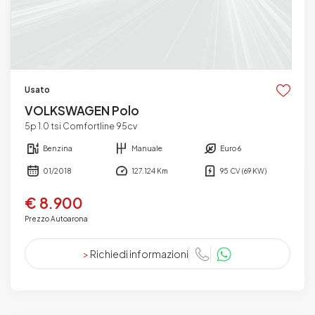
Usato
VOLKSWAGEN Polo
5p 1.0 tsi Comfortline 95cv
Benzina
Manuale
Euro 6
01/2018
127.124 Km
95 CV (69 KW)
€ 8.900
Prezzo Autoarona
>
Richiedi informazioni