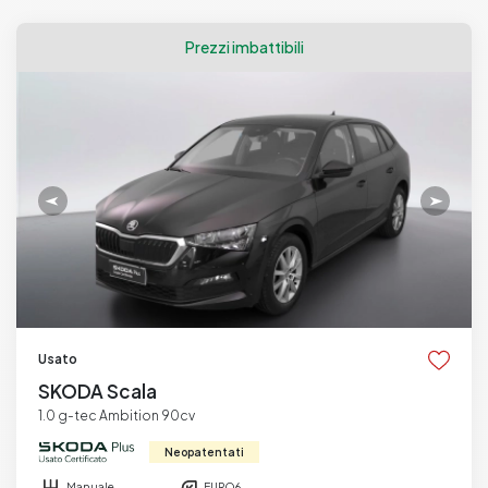
Prezzi imbattibili
Usato
SKODA Scala
1.0 g-tec Ambition 90cv
Neopatentati
Manuale
EURO6