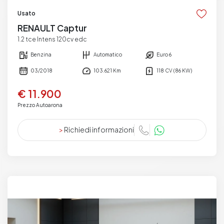
Usato
RENAULT Captur
1.2 tce Intens 120cv edc
Benzina
Automatico
Euro 6
03/2018
103.621 Km
118 CV (86 KW)
€ 11.900
Prezzo Autoarona
>
Richiedi informazioni