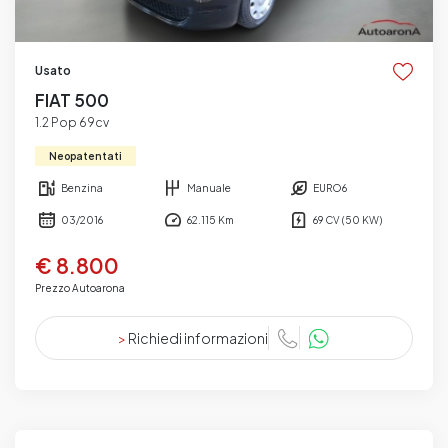
Usato
FIAT 500
1.2 Pop 69cv
Neopatentati
Benzina
Manuale
EURO6
03/2016
62.115 Km
69 CV (50 KW)
€ 8.800
Prezzo Autoarona
>
Richiedi informazioni