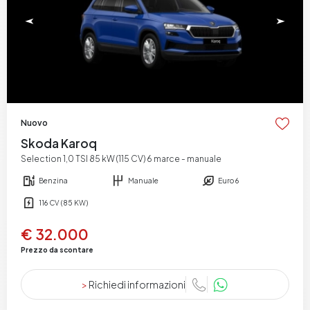
Nuovo
Skoda Karoq
Selection 1,0 TSI 85 kW (115 CV) 6 marce - manuale
Benzina
Manuale
Euro 6
116 CV (85 KW)
€ 32.000
Prezzo da scontare
>
Richiedi informazioni